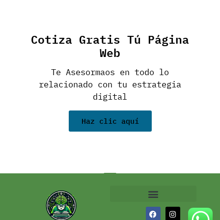
Cotiza Gratis Tú Página
Web
Te Asesormaos en todo lo
relacionado con tu estrategia
digital
Haz clic aquí
Politicas de Cookies
Politicas de Privacidad